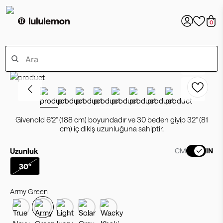
0
Givenold 6'2" (188 cm) boyundadır ve 30 beden giyip 32" (81
cm) iç dikiş uzunluğuna sahiptir.
Uzunluk
CM
IN
30"
Army Green