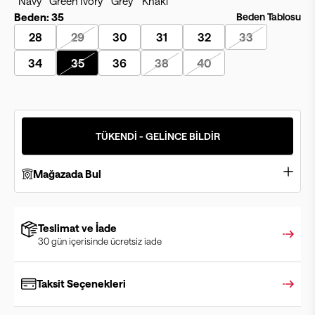
Beden:
35
Beden Tablosu
28
29
30
31
32
33
34
35
36
38
40
TÜKENDİ - GELİNCE BİLDİR
Mağazada Bul
Teslimat ve İade
30 gün içerisinde ücretsiz iade
Taksit Seçenekleri