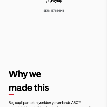
Paylaş
SKU :
157686141
Why we
made this
Beş cepli pantolon yeniden yorumlandı. ABC™