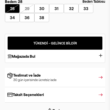
Beden:
28
Beden Tablosu
28
29
30
31
32
33
34
36
38
TÜKENDİ - GELİNCE BİLDİR
Mağazada Bul
Teslimat ve İade
30 gün içerisinde ücretsiz iade
Taksit Seçenekleri