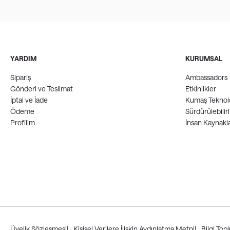
YARDIM
KURUMSAL
Sipariş
Ambassadors
Gönderi ve Teslimat
Etkinlikler
İptal ve İade
Kumaş Teknolo
Ödeme
Sürdürülebilirl
Profilim
İnsan Kaynakla
Üyelik Sözleşmesi
|
Kişisel Verilere İlişkin Aydınlatma Metni
|
Bilgi Top