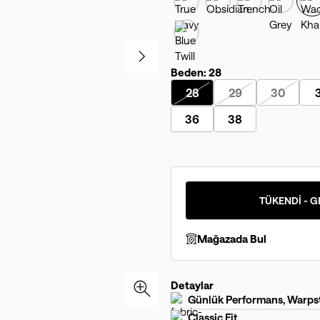
Beden:
28
28
29
30
36
38
TÜKENDİ - G
Mağazada Bul
Detaylar
Günlük Performans, Warp
Classic Fit