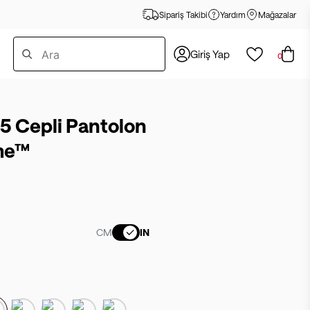
Sipariş Takibi
Yardım
Mağazalar
Giriş Yap
0
 5 Cepli Pantolon
me™
CM
IN