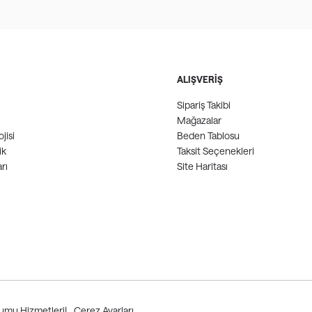
ALIŞVERİŞ
Sipariş Takibi
Mağazalar
jisi
Beden Tablosu
ik
Taksit Seçenekleri
rı
Site Haritası
lumu Hizmetleri
|
Çerez Ayarları