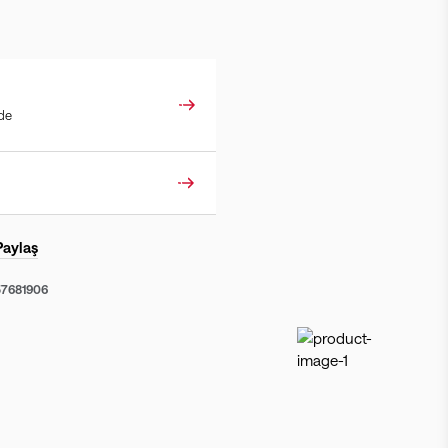
ade
Paylaş
57681906