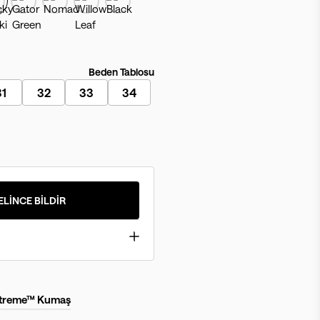
Beden Tablosu
31
32
33
34
ELİNCE BİLDİR
streme™ Kumaş